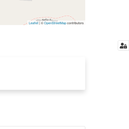
Leaflet
| ©
OpenStreetMap
contributors