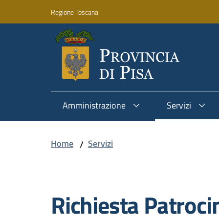
Vai al contenuto
Vai alla navigazione
Vai al footer
Regione Toscana
Amministrazione
Servizi
Home
Servizi
/
Salta al contenuto
Richiesta Patroci