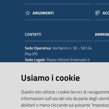
ARGOMENTI
ACC
CONTATTI
AMMINI
Sede Operativa
: Via Nenni n. 30 - 56124
Pisa (PI)
Sede Legale
: Piazza Vittorio Emanuele II
14 - 56125 Pisa (PI)
Usiamo i cookie
Tel.
+39 050 929111
Codice IPA Fatt. Elettronica
: UFIWGR
Questo sito utilizza i cookie tecnici di navigazione
Email
:
urp@provincia.pisa.it
PEC
:
protocollo@provpisa.pcertificata.it
informazioni sull'uso del sito da parte degli utenti
abilitarli o meno cliccando sul pulsante 'Impostazi