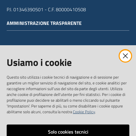
P.I. 01346390501 - C.F. 80000410508
AMMINISTRAZIONE TRASPARENTE
WEBMAIL
Usiamo i cookie
Questo sito utilizza i cookie tecnici di navigazione e di sessione per
SEGUICI SU
garantire un miglior servizio di navigazione del sito, e cookie analitici per
raccogliere informazioni sull'uso del sito da parte degli utenti. Utilizza
anche cookie di profilazione dell'utente per fini statistici. Per i cookie di
Twitter
Facebook
Youtube
profilazione puoi decidere se abilitarli o meno cliccando sul pulsante
'Impostazioni'. Per saperne di più, su come disabilitare i cookie oppure
abilitarne solo alcuni, consulta la nostra
Cookie Policy
.
Solo cookies tecnici