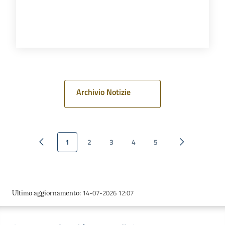
Archivio Notizie
1
2
3
4
5
Pagina precedente
Pagina succes
14-07-2026 12:07
Ultimo aggiornamento
: