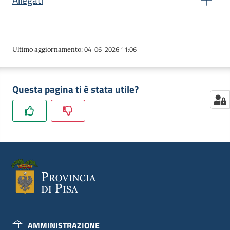
Decreto Presidenziale 98/2025
04-06-2026 11:06
Ultimo aggiornamento
:
Diritti degli interessati
Questa pagina ti è stata utile?
Diritto di accesso dell'interessato
Regolamento
INFORMATIVA CITTADINI.doc
INFORMATIVA Videosorveglianza.docx
MODELLO ESERCIZIO DEI DIRITTI .docx
AMMINISTRAZIONE