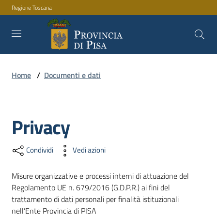
Regione Toscana
Vai al contenuto
Vai alla navigazione
Vai al footer
Home
/
Documenti e dati
Amministrazione
Privacy
Servizi
Condividi
Vedi azioni
Novità
Misure organizzative e processi interni di attuazione del
Regolamento UE n. 679/2016 (G.D.P.R.) ai fini del
trattamento di dati personali per finalità istituzionali
Documenti
nell’Ente Provincia di PISA
e