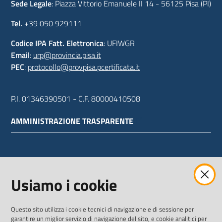
Sede Legale
: Piazza Vittorio Emanuele II 14 - 56125 Pisa (PI)
Tel.
+39 050 929111
Codice IPA Fatt. Elettronica
: UFIWGR
Email
:
urp@provincia.pisa.it
PEC
:
protocollo@provpisa.pcertificata.it
P.I. 01346390501 - C.F. 80000410508
AMMINISTRAZIONE TRASPARENTE
WEBMAIL
Usiamo i cookie
Questo sito utilizza i cookie tecnici di navigazione e di sessione per
SEGUICI SU
garantire un miglior servizio di navigazione del sito, e cookie analitici per