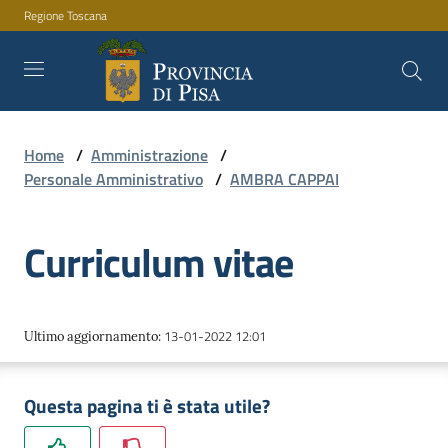
Regione Toscana
Vai al contenuto
Vai alla navigazione
Vai al footer
Home
/
Amministrazione
/
Amministrazione
Personale Amministrativo
/
AMBRA CAPPAI
Curriculum vitae
Servizi
Novità
13-01-2022 12:01
Ultimo aggiornamento
:
Questa pagina ti è stata utile?
Documenti
e