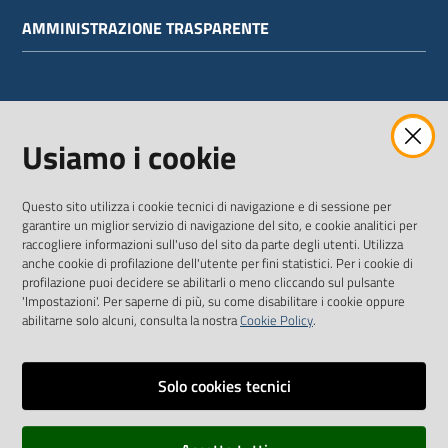
AMMINISTRAZIONE TRASPARENTE
WEBMAIL
Usiamo i cookie
Questo sito utilizza i cookie tecnici di navigazione e di sessione per
SEGUICI SU
garantire un miglior servizio di navigazione del sito, e cookie analitici per
raccogliere informazioni sull'uso del sito da parte degli utenti. Utilizza
anche cookie di profilazione dell'utente per fini statistici. Per i cookie di
Twitter
Facebook
Youtube
profilazione puoi decidere se abilitarli o meno cliccando sul pulsante
'Impostazioni'. Per saperne di più, su come disabilitare i cookie oppure
abilitarne solo alcuni, consulta la nostra
Cookie Policy
.
Solo cookies tecnici
Vai alla pagina
Dichiarazione di accessibilità