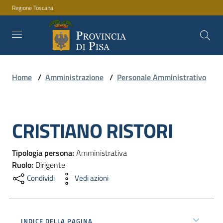
Regione Toscana
Vai al contenuto
Vai alla navigazione
Vai al footer
Home
/
Amministrazione
/
Personale Amministrativo
Amministrazione
CRISTIANO RISTORI
Servizi
Salta al contenuto
Tipologia persona
:
Amministrativa
Novità
Ruolo
:
Dirigente
Condividi
Vedi azioni
Documenti
e
INDICE DELLA PAGINA