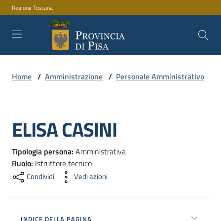
Regione Toscana
Vai al contenuto
Vai alla navigazione
Vai al footer
Home
/
Amministrazione
/
Personale Amministrativo
Amministrazione
ELISA CASINI
Servizi
Salta al contenuto
Tipologia persona
:
Amministrativa
Novità
Ruolo
:
Istruttore tecnico
Condividi
Vedi azioni
Documenti
e
INDICE DELLA PAGINA