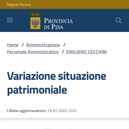
Regione Toscana
Vai al contenuto
Vai alla navigazione
Vai al footer
Home
/
Amministrazione
/
Amministrazione
Personale Amministrativo
/
EMILIANO CECCHINI
Variazione situazione
Servizi
patrimoniale
Novità
13-01-2022 12:01
Ultimo aggiornamento
:
Documenti
e