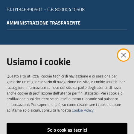
P.I. 01346390501 - C.F. 80000410508
AMMINISTRAZIONE TRASPARENTE
WEBMAIL
Usiamo i cookie
Questo sito utilizza i cookie tecnici di navigazione e di sessione per
SEGUICI SU
garantire un miglior servizio di navigazione del sito, e cookie analitici per
raccogliere informazioni sull'uso del sito da parte degli utenti. Utilizza
anche cookie di profilazione dell'utente per fini statistici. Per i cookie di
Twitter
Facebook
Youtube
profilazione puoi decidere se abilitarli o meno cliccando sul pulsante
'Impostazioni'. Per saperne di più, su come disabilitare i cookie oppure
abilitarne solo alcuni, consulta la nostra
Cookie Policy
.
Solo cookies tecnici