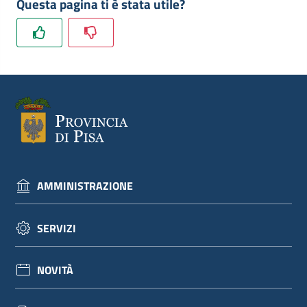
Questa pagina ti è stata utile?
dati
Argomenti
Seguici
AMMINISTRAZIONE
su
SERVIZI
NOVITÀ