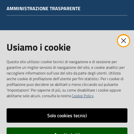
AMMINISTRAZIONE TRASPARENTE
WEBMAIL
Usiamo i cookie
Questo sito utilizza i cookie tecnici di navigazione e di sessione per
SEGUICI SU
garantire un miglior servizio di navigazione del sito, e cookie analitici per
raccogliere informazioni sull'uso del sito da parte degli utenti. Utilizza
anche cookie di profilazione dell'utente per fini statistici. Per i cookie di
Twitter
Facebook
Youtube
profilazione puoi decidere se abilitarli o meno cliccando sul pulsante
'Impostazioni'. Per saperne di più, su come disabilitare i cookie oppure
abilitarne solo alcuni, consulta la nostra
Cookie Policy
.
Solo cookies tecnici
Vai alla pagina
Dichiarazione di accessibilità