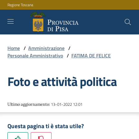
Regione Toscana
Vai al contenuto
Vai alla navigazione
Vai al footer
Home
/
Amministrazione
/
Amministrazione
Personale Amministrativo
/
FATIMA DE FELICE
Foto e attività politica
Servizi
Novità
13-01-2022 12:01
Ultimo aggiornamento
:
Questa pagina ti è stata utile?
Documenti
e