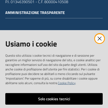
P.I. 01346390501 - C.F. 80000410508
AMMINISTRAZIONE TRASPARENTE
WEBMAIL
Usiamo i cookie
Questo sito utilizza i cookie tecnici di navigazione e di sessione per
SEGUICI SU
garantire un miglior servizio di navigazione del sito, e cookie analitici per
raccogliere informazioni sull'uso del sito da parte degli utenti. Utilizza
anche cookie di profilazione dell'utente per fini statistici. Per i cookie di
Twitter
Facebook
Youtube
profilazione puoi decidere se abilitarli o meno cliccando sul pulsante
'Impostazioni'. Per saperne di più, su come disabilitare i cookie oppure
abilitarne solo alcuni, consulta la nostra
Cookie Policy
.
Solo cookies tecnici
Vai alla pagina
Dichiarazione di accessibilità