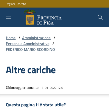
Regione Toscana
Vai al contenuto
Vai alla navigazione
Vai al footer
Home
/
Amministrazione
/
Amministrazione
Personale Amministrativo
/
FEDERICO MARIO SCORDINO
Servizi
Altre cariche
Novità
13-01-2022 12:01
Ultimo aggiornamento
:
Documenti
Questa pagina ti è stata utile?
e