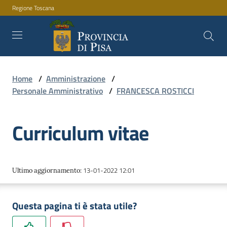
Regione Toscana
Vai al contenuto
Vai alla navigazione
Vai al footer
Home
/
Amministrazione
/
Amministrazione
Personale Amministrativo
/
FRANCESCA ROSTICCI
Curriculum vitae
Servizi
Novità
13-01-2022 12:01
Ultimo aggiornamento
:
Questa pagina ti è stata utile?
Documenti
e