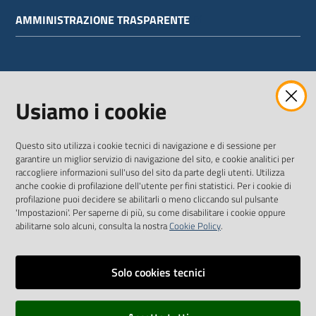
AMMINISTRAZIONE TRASPARENTE
WEBMAIL
Usiamo i cookie
Questo sito utilizza i cookie tecnici di navigazione e di sessione per
SEGUICI SU
garantire un miglior servizio di navigazione del sito, e cookie analitici per
raccogliere informazioni sull'uso del sito da parte degli utenti. Utilizza
anche cookie di profilazione dell'utente per fini statistici. Per i cookie di
Twitter
Facebook
Youtube
profilazione puoi decidere se abilitarli o meno cliccando sul pulsante
'Impostazioni'. Per saperne di più, su come disabilitare i cookie oppure
abilitarne solo alcuni, consulta la nostra
Cookie Policy
.
Solo cookies tecnici
Vai alla pagina
Dichiarazione di accessibilità