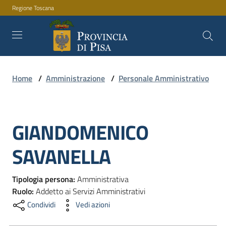
Regione Toscana
Vai al contenuto
Vai alla navigazione
Vai al footer
Home
/
Amministrazione
/
Personale Amministrativo
Amministrazione
GIANDOMENICO
Servizi
Salta al contenuto
SAVANELLA
Novità
Tipologia persona
:
Amministrativa
Ruolo
:
Addetto ai Servizi Amministrativi
Condividi
Vedi azioni
Documenti
e