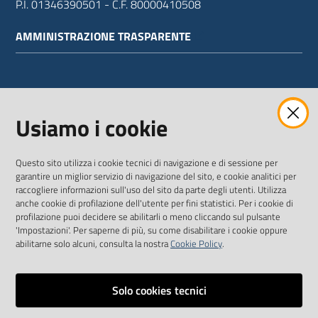
P.I. 01346390501 - C.F. 80000410508
AMMINISTRAZIONE TRASPARENTE
WEBMAIL
Usiamo i cookie
Questo sito utilizza i cookie tecnici di navigazione e di sessione per
SEGUICI SU
garantire un miglior servizio di navigazione del sito, e cookie analitici per
raccogliere informazioni sull'uso del sito da parte degli utenti. Utilizza
anche cookie di profilazione dell'utente per fini statistici. Per i cookie di
Twitter
Facebook
Youtube
profilazione puoi decidere se abilitarli o meno cliccando sul pulsante
'Impostazioni'. Per saperne di più, su come disabilitare i cookie oppure
abilitarne solo alcuni, consulta la nostra
Cookie Policy
.
Solo cookies tecnici
Vai alla pagina
Dichiarazione di accessibilità