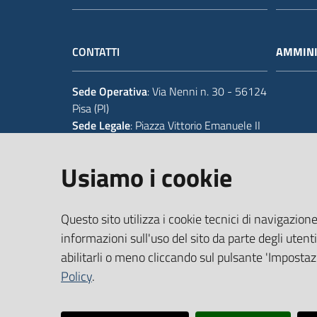
CONTATTI
AMMINI
Sede Operativa
: Via Nenni n. 30 - 56124
Pisa (PI)
Sede Legale
: Piazza Vittorio Emanuele II
14 - 56125 Pisa (PI)
Usiamo i cookie
Tel.
+39 050 929111
Codice IPA Fatt. Elettronica
: UFIWGR
Questo sito utilizza i cookie tecnici di navigazione
Email
:
urp@provincia.pisa.it
PEC
:
protocollo@provpisa.pcertificata.it
informazioni sull'uso del sito da parte degli utenti
abilitarli o meno cliccando sul pulsante 'Impostazi
Policy
.
P.I. 01346390501 - C.F. 80000410508