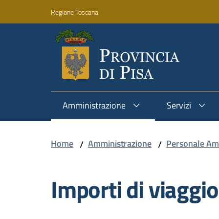
Vai al contenuto
Vai alla navigazione
Vai al footer
Regione Toscana
Amministrazione
Servizi
Home
Amministrazione
Personale Am
/
/
Importi di viaggio