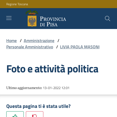
Regione Toscana
Vai al contenuto
Vai alla navigazione
Vai al footer
Home
/
Amministrazione
/
Amministrazione
Personale Amministrativo
/
LIVIA PAOLA MASONI
Foto e attività politica
Servizi
Novità
13-01-2022 12:01
Ultimo aggiornamento
:
Questa pagina ti è stata utile?
Documenti
e