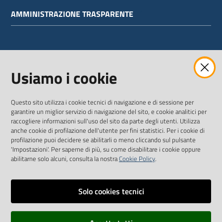
AMMINISTRAZIONE TRASPARENTE
WEBMAIL
Usiamo i cookie
Questo sito utilizza i cookie tecnici di navigazione e di sessione per
SEGUICI SU
garantire un miglior servizio di navigazione del sito, e cookie analitici per
raccogliere informazioni sull'uso del sito da parte degli utenti. Utilizza
anche cookie di profilazione dell'utente per fini statistici. Per i cookie di
Twitter
Facebook
Youtube
profilazione puoi decidere se abilitarli o meno cliccando sul pulsante
'Impostazioni'. Per saperne di più, su come disabilitare i cookie oppure
abilitarne solo alcuni, consulta la nostra
Cookie Policy
.
Solo cookies tecnici
Vai alla pagina
Dichiarazione di accessibilità