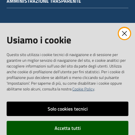
AMMINISTRAZIONE TRASPARENTE
WEBMAIL
Usiamo i cookie
Questo sito utilizza i cookie tecnici di navigazione e di sessione per
SEGUICI SU
garantire un miglior servizio di navigazione del sito, e cookie analitici per
raccogliere informazioni sull'uso del sito da parte degli utenti. Utilizza
anche cookie di profilazione dell'utente per fini statistici. Per i cookie di
Twitter
Facebook
Youtube
profilazione puoi decidere se abilitarli o meno cliccando sul pulsante
'Impostazioni'. Per saperne di più, su come disabilitare i cookie oppure
abilitarne solo alcuni, consulta la nostra
Cookie Policy
.
Solo cookies tecnici
Vai alla pagina
Dichiarazione di accessibilità
Accetta tutti
Privacy