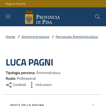
Regione Toscana
Vai al contenuto
Vai alla navigazione
Vai al footer
Home
/
Amministrazione
/
Personale Amministrativo
Amministrazione
LUCA PAGNI
Servizi
Salta al contenuto
Tipologia persona
:
Amministrativa
Novità
Ruolo
:
Professional
Condividi
Vedi azioni
Documenti
e
INDICE DELLA PAGINA