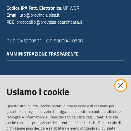
Codice IPA Fatt. Elettronica
: UFIWGR
Email
:
urp@provincia.pisa.it
PEC
:
protocollo@provpisa.pcertificata.it
P.I. 01346390501 - C.F. 80000410508
AMMINISTRAZIONE TRASPARENTE
WEBMAIL
Usiamo i cookie
Questo sito utilizza i cookie tecnici di navigazione e di sessione per
SEGUICI SU
garantire un miglior servizio di navigazione del sito, e cookie analitici per
raccogliere informazioni sull'uso del sito da parte degli utenti. Utilizza
anche cookie di profilazione dell'utente per fini statistici. Per i cookie di
Twitter
Facebook
Youtube
profilazione puoi decidere se abilitarli o meno cliccando sul pulsante