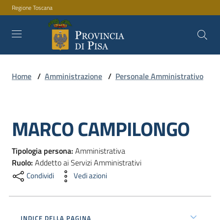
Regione Toscana
Vai al contenuto
Vai alla navigazione
Vai al footer
Home
/
Amministrazione
/
Personale Amministrativo
Amministrazione
MARCO CAMPILONGO
Servizi
Salta al contenuto
Tipologia persona
:
Amministrativa
Novità
Ruolo
:
Addetto ai Servizi Amministrativi
Condividi
Vedi azioni
Documenti
e
INDICE DELLA PAGINA