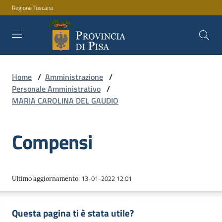
Regione Toscana
Vai al contenuto
Vai alla navigazione
Vai al footer
Home
/
Amministrazione
/
Amministrazione
Personale Amministrativo
/
MARIA CAROLINA DEL GAUDIO
Servizi
Compensi
Novità
13-01-2022 12:01
Ultimo aggiornamento
:
Documenti
Questa pagina ti è stata utile?
e