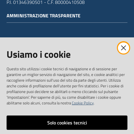
P.I. 01346390501 - C.F. 80000410508
AMMINISTRAZIONE TRASPARENTE
WEBMAIL
Usiamo i cookie
Questo sito utilizza i cookie tecnici di navigazione e di sessione per
SEGUICI SU
garantire un miglior servizio di navigazione del sito, e cookie analitici per
raccogliere informazioni sull'uso del sito da parte degli utenti. Utilizza
anche cookie di profilazione dell'utente per fini statistici. Per i cookie di
Twitter
Facebook
Youtube
profilazione puoi decidere se abilitarli o meno cliccando sul pulsante
'Impostazioni'. Per saperne di più, su come disabilitare i cookie oppure
abilitarne solo alcuni, consulta la nostra
Cookie Policy
.
Solo cookies tecnici
Vai alla pagina
Dichiarazione di accessibilità