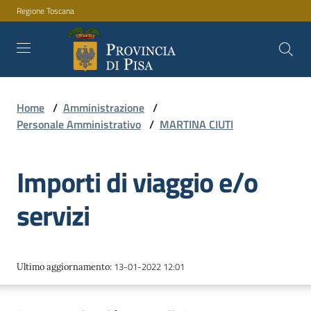
Regione Toscana
Vai al contenuto
Vai alla navigazione
Vai al footer
Home
/
Amministrazione
/
Amministrazione
Personale Amministrativo
/
MARTINA CIUTI
Importi di viaggio e/o
Servizi
servizi
Novità
13-01-2022 12:01
Ultimo aggiornamento
:
Documenti
e