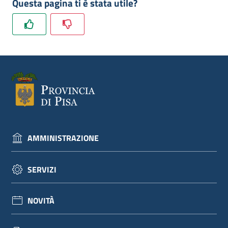
Questa pagina ti è stata utile?
dati
Argomenti
Seguici
AMMINISTRAZIONE
su
SERVIZI
NOVITÀ