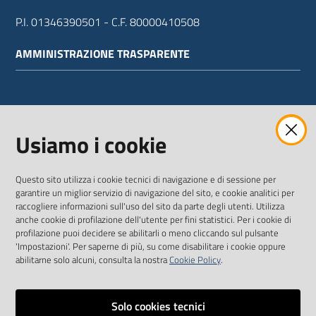
P.I. 01346390501 - C.F. 80000410508
AMMINISTRAZIONE TRASPARENTE
WEBMAIL
Usiamo i cookie
Questo sito utilizza i cookie tecnici di navigazione e di sessione per
SEGUICI SU
garantire un miglior servizio di navigazione del sito, e cookie analitici per
raccogliere informazioni sull'uso del sito da parte degli utenti. Utilizza
anche cookie di profilazione dell'utente per fini statistici. Per i cookie di
Twitter
Facebook
Youtube
profilazione puoi decidere se abilitarli o meno cliccando sul pulsante
'Impostazioni'. Per saperne di più, su come disabilitare i cookie oppure
abilitarne solo alcuni, consulta la nostra
Cookie Policy
.
Solo cookies tecnici