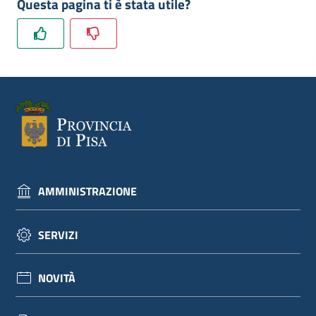
Questa pagina ti è stata utile?
dati
Argomenti
Seguici
AMMINISTRAZIONE
su
SERVIZI
NOVITÀ