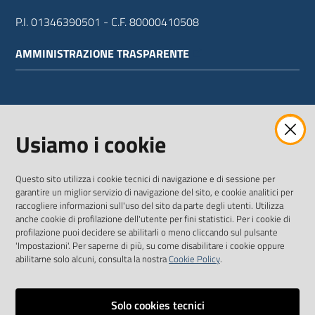
P.I. 01346390501 - C.F. 80000410508
AMMINISTRAZIONE TRASPARENTE
WEBMAIL
Usiamo i cookie
Questo sito utilizza i cookie tecnici di navigazione e di sessione per
SEGUICI SU
garantire un miglior servizio di navigazione del sito, e cookie analitici per
raccogliere informazioni sull'uso del sito da parte degli utenti. Utilizza
anche cookie di profilazione dell'utente per fini statistici. Per i cookie di
Twitter
Facebook
Youtube
profilazione puoi decidere se abilitarli o meno cliccando sul pulsante
'Impostazioni'. Per saperne di più, su come disabilitare i cookie oppure
abilitarne solo alcuni, consulta la nostra
Cookie Policy
.
Solo cookies tecnici