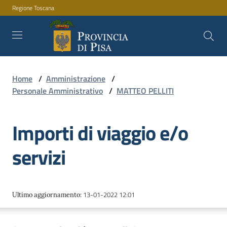
Regione Toscana
Vai al contenuto
Vai alla navigazione
Vai al footer
Home
/
Amministrazione
/
Amministrazione
Personale Amministrativo
/
MATTEO PELLITI
Importi di viaggio e/o
Servizi
servizi
Novità
13-01-2022 12:01
Ultimo aggiornamento
:
Documenti
e