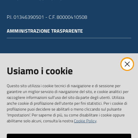
P.I. 01346390501 - C.F. 80000410508
AMMINISTRAZIONE TRASPARENTE
WEBMAIL
Usiamo i cookie
Questo sito utilizza i cookie tecnici di navigazione e di sessione per
SEGUICI SU
garantire un miglior servizio di navigazione del sito, e cookie analitici per
raccogliere informazioni sull'uso del sito da parte degli utenti. Utilizza
anche cookie di profilazione dell'utente per fini statistici. Per i cookie di
Twitter
Facebook
Youtube
profilazione puoi decidere se abilitarli o meno cliccando sul pulsante
'Impostazioni'. Per saperne di più, su come disabilitare i cookie oppure
abilitarne solo alcuni, consulta la nostra
Cookie Policy
.