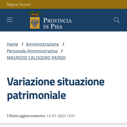
Regione Toscana
Vai al contenuto
Vai alla navigazione
Vai al footer
Home
/
Amministrazione
/
Amministrazione
Personale Amministrativo
/
MAURIZIO CALOGERO PARDO
Servizi
Variazione situazione
patrimoniale
Novità
13-01-2022 12:01
Documenti
Ultimo aggiornamento
:
e