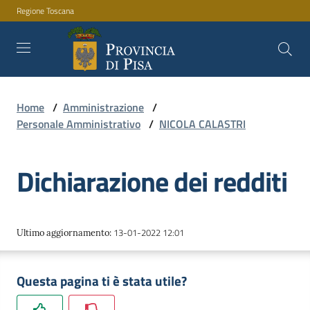
Regione Toscana
Vai al contenuto
Vai alla navigazione
Vai al footer
Home
/
Amministrazione
/
Amministrazione
Personale Amministrativo
/
NICOLA CALASTRI
Dichiarazione dei redditi
Servizi
Novità
13-01-2022 12:01
Ultimo aggiornamento
:
Questa pagina ti è stata utile?
Documenti
e