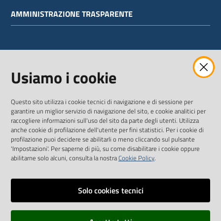
AMMINISTRAZIONE TRASPARENTE
WEBMAIL
Usiamo i cookie
Questo sito utilizza i cookie tecnici di navigazione e di sessione per
SEGUICI SU
garantire un miglior servizio di navigazione del sito, e cookie analitici per
raccogliere informazioni sull'uso del sito da parte degli utenti. Utilizza
anche cookie di profilazione dell'utente per fini statistici. Per i cookie di
Twitter
Facebook
Youtube
profilazione puoi decidere se abilitarli o meno cliccando sul pulsante
'Impostazioni'. Per saperne di più, su come disabilitare i cookie oppure
abilitarne solo alcuni, consulta la nostra
Cookie Policy
.
Solo cookies tecnici
Vai alla pagina
Dichiarazione di accessibilità