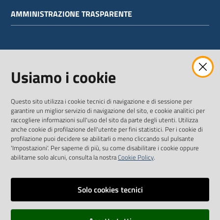
AMMINISTRAZIONE TRASPARENTE
WEBMAIL
Usiamo i cookie
Questo sito utilizza i cookie tecnici di navigazione e di sessione per
SEGUICI SU
garantire un miglior servizio di navigazione del sito, e cookie analitici per
raccogliere informazioni sull'uso del sito da parte degli utenti. Utilizza
anche cookie di profilazione dell'utente per fini statistici. Per i cookie di
Twitter
Facebook
Youtube
profilazione puoi decidere se abilitarli o meno cliccando sul pulsante
'Impostazioni'. Per saperne di più, su come disabilitare i cookie oppure
abilitarne solo alcuni, consulta la nostra
Cookie Policy
.
Solo cookies tecnici
Vai alla pagina
Dichiarazione di accessibilità