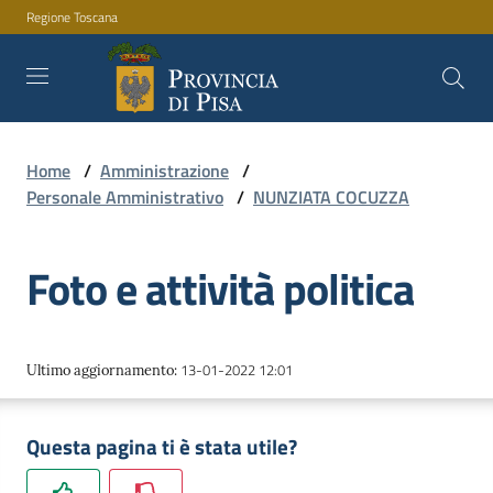
Regione Toscana
Vai al contenuto
Vai alla navigazione
Vai al footer
Home
/
Amministrazione
/
Amministrazione
Personale Amministrativo
/
NUNZIATA COCUZZA
Foto e attività politica
Servizi
Novità
13-01-2022 12:01
Ultimo aggiornamento
:
Questa pagina ti è stata utile?
Documenti
e