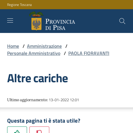
Regione Toscana
Vai al contenuto
Vai alla navigazione
Vai al footer
Home
/
Amministrazione
/
Amministrazione
Personale Amministrativo
/
PAOLA FIORAVANTI
Altre cariche
Servizi
Novità
13-01-2022 12:01
Ultimo aggiornamento
:
Questa pagina ti è stata utile?
Documenti
e