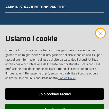
AMMINISTRAZIONE TRASPARENTE
WEBMAIL
Usiamo i cookie
Questo sito utilizza i cookie tecnici di navigazione e di sessione per
SEGUICI SU
garantire un miglior servizio di navigazione del sito, e cookie analitici per
raccogliere informazioni sull'uso del sito da parte degli utenti. Utilizza
anche cookie di profilazione dell'utente per fini statistici. Per i cookie di
Twitter
Facebook
Youtube
profilazione puoi decidere se abilitarli o meno cliccando sul pulsante
'Impostazioni'. Per saperne di più, su come disabilitare i cookie oppure
abilitarne solo alcuni, consulta la nostra
Cookie Policy
.
Solo cookies tecnici
Vai alla pagina
Dichiarazione di accessibilità