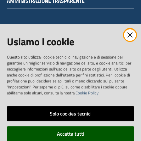
AMMINISTRAZIONE TRASPARENTE
WEBMAIL
Usiamo i cookie
Questo sito utilizza i cookie tecnici di navigazione e di sessione per
SEGUICI SU
garantire un miglior servizio di navigazione del sito, e cookie analitici per
raccogliere informazioni sull'uso del sito da parte degli utenti. Utilizza
anche cookie di profilazione dell'utente per fini statistici. Per i cookie di
Twitter
Facebook
Youtube
profilazione puoi decidere se abilitarli o meno cliccando sul pulsante
'Impostazioni'. Per saperne di più, su come disabilitare i cookie oppure
abilitarne solo alcuni, consulta la nostra
Cookie Policy
.
Solo cookies tecnici
Vai alla pagina
Dichiarazione di accessibilità
Accetta tutti
Privacy