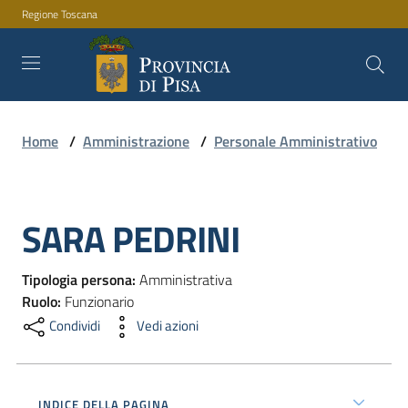
Regione Toscana
Vai al contenuto
Vai alla navigazione
Vai al footer
Home
/
Amministrazione
/
Personale Amministrativo
Amministrazione
SARA PEDRINI
Servizi
Salta al contenuto
Tipologia persona
:
Amministrativa
Novità
Ruolo
:
Funzionario
Condividi
Vedi azioni
Documenti
e
INDICE DELLA PAGINA