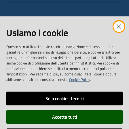
WEBMAIL
Usiamo i cookie
Questo sito utilizza i cookie tecnici di navigazione e di sessione per
SEGUICI SU
garantire un miglior servizio di navigazione del sito, e cookie analitici per
raccogliere informazioni sull'uso del sito da parte degli utenti. Utilizza
anche cookie di profilazione dell'utente per fini statistici. Per i cookie di
Twitter
Facebook
Youtube
profilazione puoi decidere se abilitarli o meno cliccando sul pulsante
'Impostazioni'. Per saperne di più, su come disabilitare i cookie oppure
abilitarne solo alcuni, consulta la nostra
Cookie Policy
.
Solo cookies tecnici
Vai alla pagina
Dichiarazione di accessibilità
Accetta tutti
Privacy