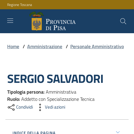
Regione Toscana
Vai al contenuto
Vai alla navigazione
Vai al footer
Home
/
Amministrazione
/
Personale Amministrativo
Amministrazione
SERGIO SALVADORI
Servizi
Salta al contenuto
Tipologia persona
:
Amministrativa
Novità
Ruolo
:
Addetto con Specializzazione Tecnica
Condividi
Vedi azioni
Documenti
e
INDICE DELLA PAGINA