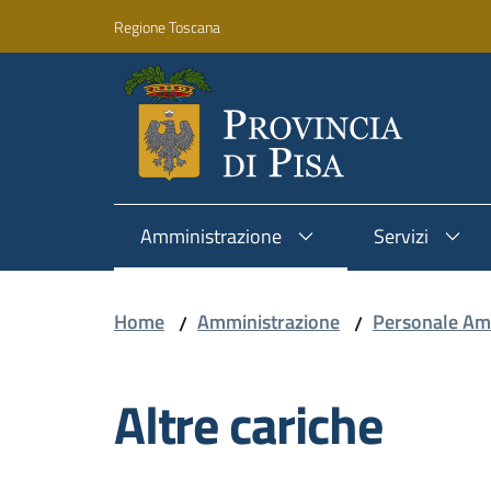
Vai al contenuto
Vai alla navigazione
Vai al footer
Regione Toscana
Amministrazione
Servizi
Home
Amministrazione
Personale Am
/
/
Altre cariche