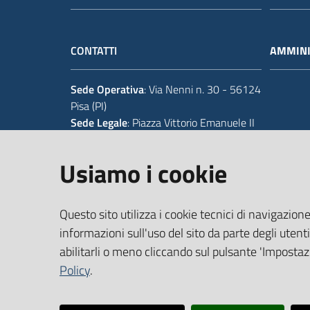
CONTATTI
AMMINI
Sede Operativa
: Via Nenni n. 30 - 56124
Pisa (PI)
Sede Legale
: Piazza Vittorio Emanuele II
14 - 56125 Pisa (PI)
Usiamo i cookie
Tel.
+39 050 929111
Codice IPA Fatt. Elettronica
: UFIWGR
Questo sito utilizza i cookie tecnici di navigazione
Email
:
urp@provincia.pisa.it
PEC
:
protocollo@provpisa.pcertificata.it
informazioni sull'uso del sito da parte degli utenti
abilitarli o meno cliccando sul pulsante 'Impostazi
Policy
.
P.I. 01346390501 - C.F. 80000410508