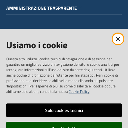
AMMINISTRAZIONE TRASPARENTE
WEBMAIL
Usiamo i cookie
Questo sito utilizza i cookie tecnici di navigazione e di sessione per
SEGUICI SU
garantire un miglior servizio di navigazione del sito, e cookie analitici per
raccogliere informazioni sull'uso del sito da parte degli utenti. Utilizza
anche cookie di profilazione dell'utente per fini statistici. Per i cookie di
Twitter
Facebook
Youtube
profilazione puoi decidere se abilitarli o meno cliccando sul pulsante
'Impostazioni'. Per saperne di più, su come disabilitare i cookie oppure
abilitarne solo alcuni, consulta la nostra
Cookie Policy
.
Solo cookies tecnici
Vai alla pagina
Dichiarazione di accessibilità