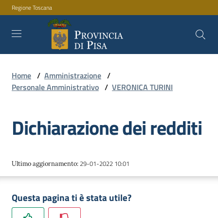
Regione Toscana
Vai al contenuto
Vai alla navigazione
Vai al footer
Home
/
Amministrazione
/
Amministrazione
Personale Amministrativo
/
VERONICA TURINI
Dichiarazione dei redditi
Servizi
Novità
29-01-2022 10:01
Ultimo aggiornamento
:
Questa pagina ti è stata utile?
Documenti
e