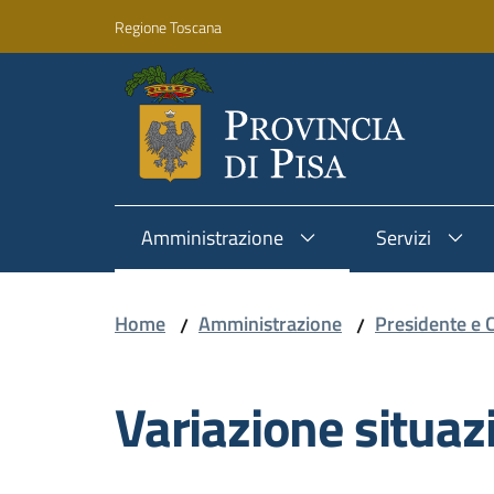
Vai al contenuto
Vai alla navigazione
Vai al footer
Regione Toscana
Amministrazione
Servizi
Home
Amministrazione
Presidente e C
/
/
Variazione situaz