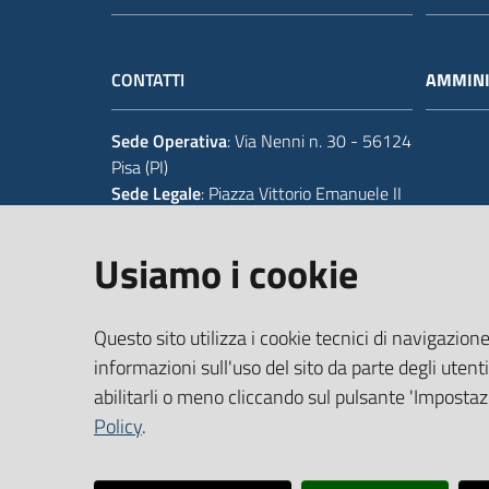
CONTATTI
AMMINI
Sede Operativa
: Via Nenni n. 30 - 56124
Pisa (PI)
Sede Legale
: Piazza Vittorio Emanuele II
14 - 56125 Pisa (PI)
Usiamo i cookie
Tel.
+39 050 929111
Codice IPA Fatt. Elettronica
: UFIWGR
Questo sito utilizza i cookie tecnici di navigazione
Email
:
urp@provincia.pisa.it
PEC
:
protocollo@provpisa.pcertificata.it
informazioni sull'uso del sito da parte degli utenti
abilitarli o meno cliccando sul pulsante 'Impostazi
Policy
.
P.I. 01346390501 - C.F. 80000410508