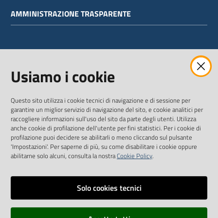
AMMINISTRAZIONE TRASPARENTE
WEBMAIL
Usiamo i cookie
Questo sito utilizza i cookie tecnici di navigazione e di sessione per
SEGUICI SU
garantire un miglior servizio di navigazione del sito, e cookie analitici per
raccogliere informazioni sull'uso del sito da parte degli utenti. Utilizza
anche cookie di profilazione dell'utente per fini statistici. Per i cookie di
Twitter
Facebook
Youtube
profilazione puoi decidere se abilitarli o meno cliccando sul pulsante
'Impostazioni'. Per saperne di più, su come disabilitare i cookie oppure
abilitarne solo alcuni, consulta la nostra
Cookie Policy
.
Solo cookies tecnici
Vai alla pagina
Dichiarazione di accessibilità