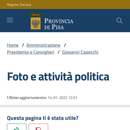
Regione Toscana
Vai al contenuto
Vai alla navigazione
Vai al footer
Home
/
Amministrazione
/
Amministrazione
Presidente e Consiglieri
/
Giovanni Capecchi
Foto e attività politica
Servizi
Novità
14-01-2022 12:01
Ultimo aggiornamento
:
Questa pagina ti è stata utile?
Documenti
e