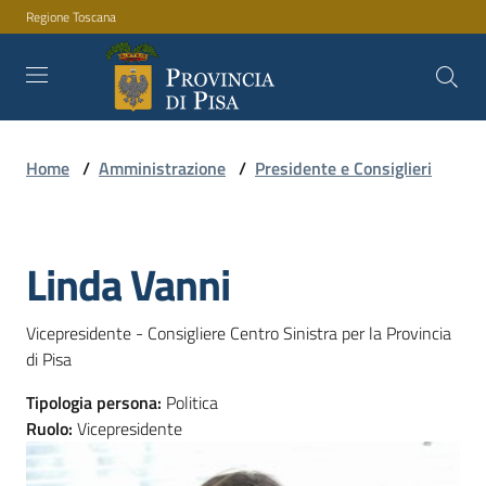
Regione Toscana
Vai al contenuto
Vai alla navigazione
Vai al footer
Home
/
Amministrazione
/
Presidente e Consiglieri
Amministrazione
Linda Vanni
Servizi
Salta al contenuto
Vicepresidente - Consigliere Centro Sinistra per la Provincia 
Novità
di Pisa
Tipologia persona
:
Politica
Ruolo
:
Vicepresidente
Documenti
e