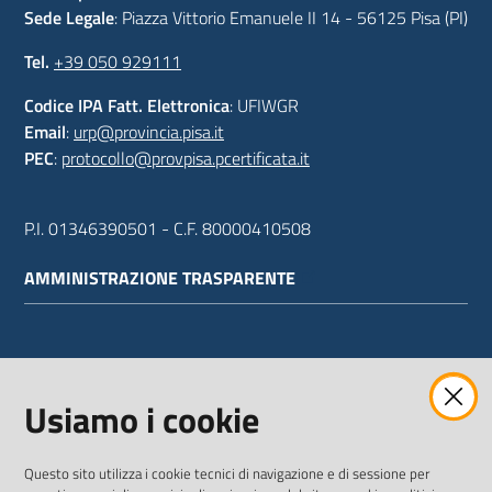
Sede Legale
: Piazza Vittorio Emanuele II 14 - 56125 Pisa (PI)
Tel.
+39 050 929111
Codice IPA Fatt. Elettronica
: UFIWGR
Email
:
urp@provincia.pisa.it
PEC
:
protocollo@provpisa.pcertificata.it
P.I. 01346390501 - C.F. 80000410508
AMMINISTRAZIONE TRASPARENTE
WEBMAIL
Usiamo i cookie
Questo sito utilizza i cookie tecnici di navigazione e di sessione per
SEGUICI SU