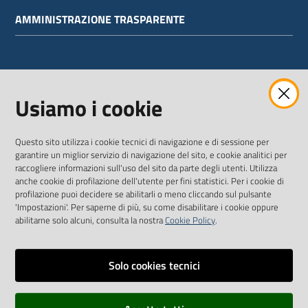
AMMINISTRAZIONE TRASPARENTE
WEBMAIL
Usiamo i cookie
Questo sito utilizza i cookie tecnici di navigazione e di sessione per
SEGUICI SU
garantire un miglior servizio di navigazione del sito, e cookie analitici per
raccogliere informazioni sull'uso del sito da parte degli utenti. Utilizza
anche cookie di profilazione dell'utente per fini statistici. Per i cookie di
Twitter
Facebook
Youtube
profilazione puoi decidere se abilitarli o meno cliccando sul pulsante
'Impostazioni'. Per saperne di più, su come disabilitare i cookie oppure
abilitarne solo alcuni, consulta la nostra
Cookie Policy
.
Solo cookies tecnici
Vai alla pagina
Dichiarazione di accessibilità