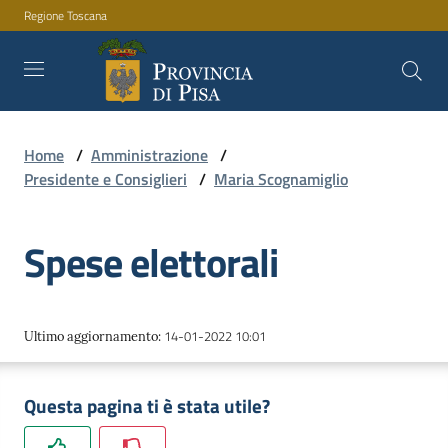
Regione Toscana
Vai al contenuto
Vai alla navigazione
Vai al footer
Home
/
Amministrazione
/
Amministrazione
Presidente e Consiglieri
/
Maria Scognamiglio
Spese elettorali
Servizi
Novità
14-01-2022 10:01
Ultimo aggiornamento
:
Questa pagina ti è stata utile?
Documenti
e