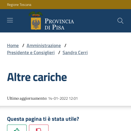
Regione Toscana
Vai al contenuto
Vai alla navigazione
Vai al footer
Home
/
Amministrazione
/
Amministrazione
Presidente e Consiglieri
/
Sandro Cerri
Altre cariche
Servizi
Novità
14-01-2022 12:01
Ultimo aggiornamento
:
Questa pagina ti è stata utile?
Documenti
e