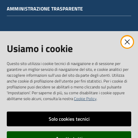
AMMINISTRAZIONE TRASPARENTE
WEBMAIL
Usiamo i cookie
Questo sito utilizza i cookie tecnici di navigazione e di sessione per
SEGUICI SU
garantire un miglior servizio di navigazione del sito, e cookie analitici per
raccogliere informazioni sull'uso del sito da parte degli utenti. Utilizza
anche cookie di profilazione dell'utente per fini statistici. Per i cookie di
Twitter
Facebook
Youtube
profilazione puoi decidere se abilitarli o meno cliccando sul pulsante
'Impostazioni'. Per saperne di più, su come disabilitare i cookie oppure
abilitarne solo alcuni, consulta la nostra
Cookie Policy
.
Solo cookies tecnici
Vai alla pagina
Dichiarazione di accessibilità