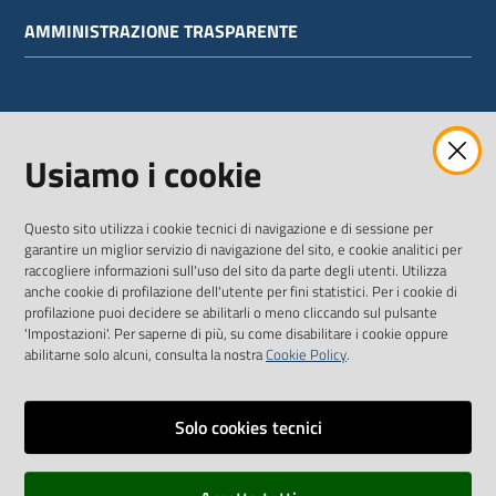
AMMINISTRAZIONE TRASPARENTE
WEBMAIL
Usiamo i cookie
Questo sito utilizza i cookie tecnici di navigazione e di sessione per
SEGUICI SU
garantire un miglior servizio di navigazione del sito, e cookie analitici per
raccogliere informazioni sull'uso del sito da parte degli utenti. Utilizza
anche cookie di profilazione dell'utente per fini statistici. Per i cookie di
Twitter
Facebook
Youtube
profilazione puoi decidere se abilitarli o meno cliccando sul pulsante
'Impostazioni'. Per saperne di più, su come disabilitare i cookie oppure
abilitarne solo alcuni, consulta la nostra
Cookie Policy
.
Solo cookies tecnici
Vai alla pagina
Dichiarazione di accessibilità