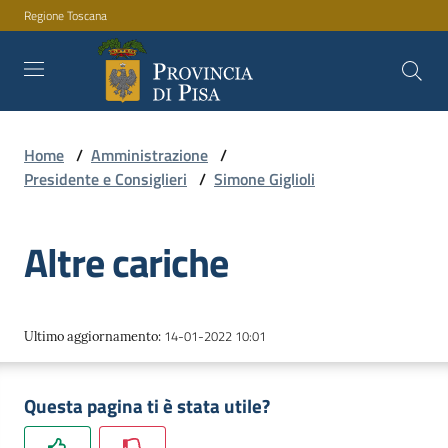
Regione Toscana
Vai al contenuto
Vai alla navigazione
Vai al footer
Home
/
Amministrazione
/
Amministrazione
Presidente e Consiglieri
/
Simone Giglioli
Altre cariche
Servizi
Novità
14-01-2022 10:01
Ultimo aggiornamento
:
Questa pagina ti è stata utile?
Documenti
e