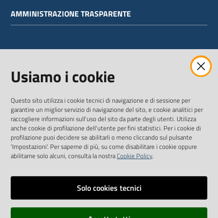
AMMINISTRAZIONE TRASPARENTE
WEBMAIL
Usiamo i cookie
Questo sito utilizza i cookie tecnici di navigazione e di sessione per
SEGUICI SU
garantire un miglior servizio di navigazione del sito, e cookie analitici per
raccogliere informazioni sull'uso del sito da parte degli utenti. Utilizza
anche cookie di profilazione dell'utente per fini statistici. Per i cookie di
Twitter
Facebook
Youtube
profilazione puoi decidere se abilitarli o meno cliccando sul pulsante
'Impostazioni'. Per saperne di più, su come disabilitare i cookie oppure
abilitarne solo alcuni, consulta la nostra
Cookie Policy
.
Solo cookies tecnici
Vai alla pagina
Dichiarazione di accessibilità