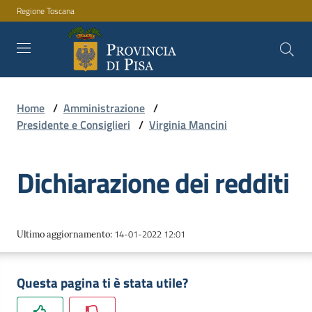
Regione Toscana
Vai al contenuto
Vai alla navigazione
Vai al footer
Home
/
Amministrazione
/
Amministrazione
Presidente e Consiglieri
/
Virginia Mancini
Dichiarazione dei redditi
Servizi
Novità
14-01-2022 12:01
Ultimo aggiornamento
:
Questa pagina ti è stata utile?
Documenti
e