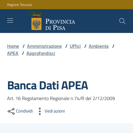
Regione Toscana
Vai al contenuto
Vai alla navigazione
Vai al footer
Home
/
Amministrazione
/
Uffici
/
Ambiente
/
Amministrazione
APEA
/
Approfondisci
Servizi
Banca Dati APEA
Novità
Art. 16 Regolamento Regionale n.74/R del 2/12/2009
Condividi
Vedi azioni
Documenti
e