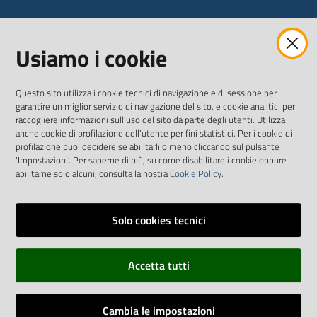
WEBMAIL
Usiamo i cookie
Questo sito utilizza i cookie tecnici di navigazione e di sessione per
SEGUICI SU
garantire un miglior servizio di navigazione del sito, e cookie analitici per
raccogliere informazioni sull'uso del sito da parte degli utenti. Utilizza
anche cookie di profilazione dell'utente per fini statistici. Per i cookie di
Twitter
Facebook
Youtube
profilazione puoi decidere se abilitarli o meno cliccando sul pulsante
'Impostazioni'. Per saperne di più, su come disabilitare i cookie oppure
abilitarne solo alcuni, consulta la nostra
Cookie Policy
.
Solo cookies tecnici
Vai alla pagina
Dichiarazione di accessibilità
Accetta tutti
Privacy
Credits
Cambia le impostazioni