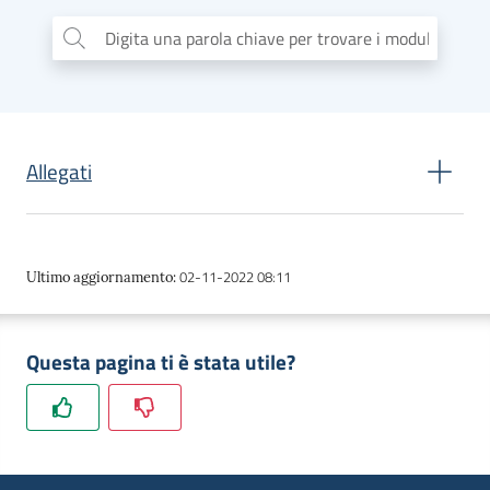
dati
Digita una parola chiave per trovare i moduli
...
Allegati
Argomenti
Determina n. 684 del 02/05/2016
Seguici
02-11-2022 08:11
Ultimo aggiornamento
:
Banca dati
su
Questa pagina ti è stata utile?