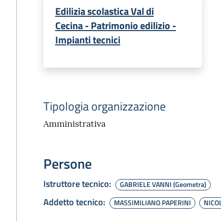
Edilizia scolastica Val di
Cecina - Patrimonio edilizio -
Impianti tecnici
Tipologia organizzazione
Amministrativa
Persone
Istruttore tecnico
:
GABRIELE VANNI (Geometra)
Addetto tecnico
:
MASSIMILIANO PAPERINI
NICO