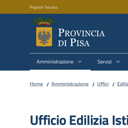
Vai al contenuto
Vai alla navigazione
Vai al footer
Regione Toscana
Amministrazione
Servizi
Home
Amministrazione
Uffici
Edili
/
/
/
Salta al contenuto
Ufficio Edilizia Is