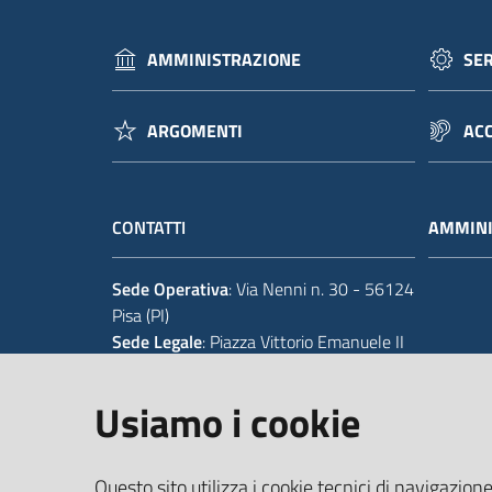
AMMINISTRAZIONE
SER
ARGOMENTI
ACC
CONTATTI
AMMINI
Sede Operativa
: Via Nenni n. 30 - 56124
Pisa (PI)
Sede Legale
: Piazza Vittorio Emanuele II
14 - 56125 Pisa (PI)
Usiamo i cookie
Tel.
+39 050 929111
Codice IPA Fatt. Elettronica
: UFIWGR
Questo sito utilizza i cookie tecnici di navigazione
Email
:
urp@provincia.pisa.it