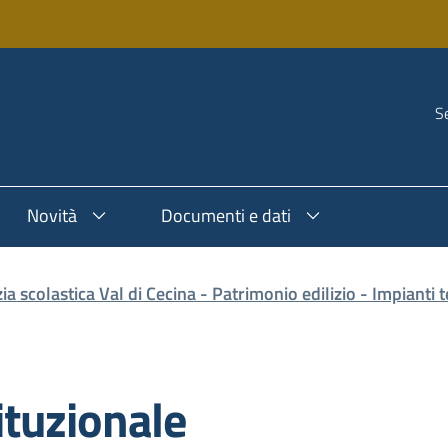
Se
Novità
Documenti e dati
zia scolastica Val di Cecina - Patrimonio edilizio - Impianti t
tituzionale