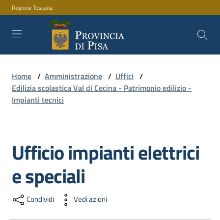
Regione Toscana
Vai al contenuto
Vai alla navigazione
Vai al footer
Home
/
Amministrazione
/
Uffici
/
Amministrazione
Edilizia scolastica Val di Cecina - Patrimonio edilizio -
Impianti tecnici
Servizi
Ufficio impianti elettrici
Salta al contenuto
Novità
e speciali
Condividi
Vedi azioni
Documenti
e