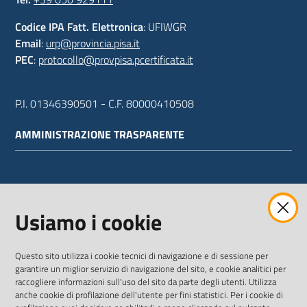
Codice IPA Fatt. Elettronica
: UFIWGR
Email
:
urp@provincia.pisa.it
PEC
:
protocollo@provpisa.pcertificata.it
P.I. 01346390501 - C.F. 80000410508
AMMINISTRAZIONE TRASPARENTE
WEBMAIL
Usiamo i cookie
Questo sito utilizza i cookie tecnici di navigazione e di sessione per
SEGUICI SU
garantire un miglior servizio di navigazione del sito, e cookie analitici per
raccogliere informazioni sull'uso del sito da parte degli utenti. Utilizza
anche cookie di profilazione dell'utente per fini statistici. Per i cookie di
Twitter
Facebook
Youtube