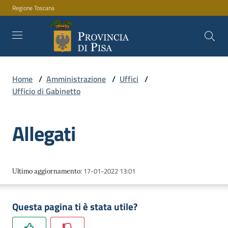
Regione Toscana
Vai al contenuto
Vai alla navigazione
Vai al footer
Home
/
Amministrazione
/
Uffici
/
Amministrazione
Ufficio di Gabinetto
Allegati
Servizi
Novità
17-01-2022 13:01
Ultimo aggiornamento
:
Questa pagina ti è stata utile?
Documenti
e