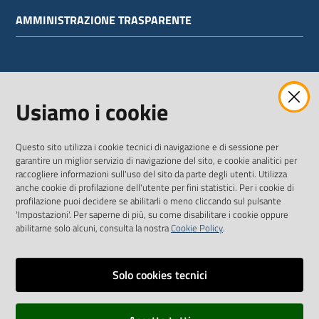
AMMINISTRAZIONE TRASPARENTE
WEBMAIL
Usiamo i cookie
Questo sito utilizza i cookie tecnici di navigazione e di sessione per
SEGUICI SU
garantire un miglior servizio di navigazione del sito, e cookie analitici per
raccogliere informazioni sull'uso del sito da parte degli utenti. Utilizza
anche cookie di profilazione dell'utente per fini statistici. Per i cookie di
Twitter
Facebook
Youtube
profilazione puoi decidere se abilitarli o meno cliccando sul pulsante
'Impostazioni'. Per saperne di più, su come disabilitare i cookie oppure
abilitarne solo alcuni, consulta la nostra
Cookie Policy
.
Solo cookies tecnici
Vai alla pagina
Dichiarazione di accessibilità