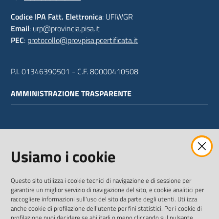
Codice IPA Fatt. Elettronica
: UFIWGR
Email
:
urp@provincia.pisa.it
PEC
:
protocollo@provpisa.pcertificata.it
P.I. 01346390501 - C.F. 80000410508
AMMINISTRAZIONE TRASPARENTE
WEBMAIL
Usiamo i cookie
Questo sito utilizza i cookie tecnici di navigazione e di sessione per
SEGUICI SU
garantire un miglior servizio di navigazione del sito, e cookie analitici per
raccogliere informazioni sull'uso del sito da parte degli utenti. Utilizza
anche cookie di profilazione dell'utente per fini statistici. Per i cookie di
Twitter
Facebook
Youtube
profilazione puoi decidere se abilitarli o meno cliccando sul pulsante