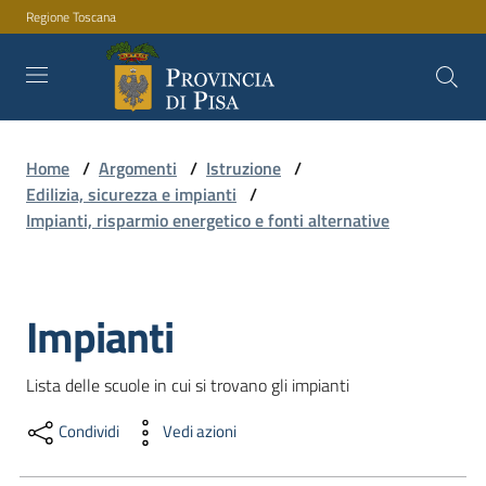
Regione Toscana
Vai al contenuto
Vai alla navigazione
Vai al footer
Home
/
Argomenti
/
Istruzione
/
Amministrazione
Edilizia, sicurezza e impianti
/
Impianti, risparmio energetico e fonti alternative
Servizi
Impianti
Salta al contenuto
Novità
Lista delle scuole in cui si trovano gli impianti
Condividi
Vedi azioni
Documenti
e