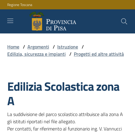
Regione Toscana
Vai al contenuto
Vai alla navigazione
Vai al footer
Home
/
Argomenti
/
Istruzione
/
Amministrazione
Edilizia, sicurezza e impianti
/
Progetti ed altre attività
Servizi
Edilizia Scolastica zona
Salta al contenuto
A
Novità
La suddivisione del parco scolastico attribuisce alla zona A 
gli istituti riportati nel file allegato.

Documenti
Per contatti, far riferimento al funzionario ing. V. Vannucci
e