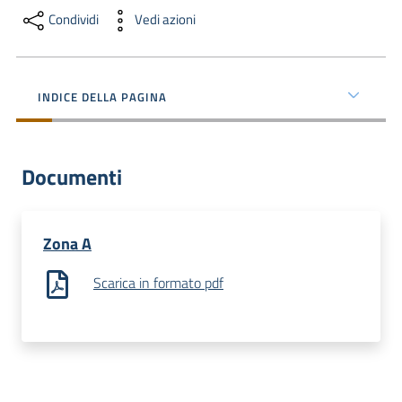
dati
Condividi
Vedi azioni
INDICE DELLA PAGINA
Argomenti
Menu selezionato
Documenti
Seguici
Zona A
su
Scarica in formato pdf