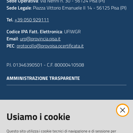
Sede Operativa
: Via Nenni n. 30 - 56124 Pisa (PI)
Sede Legale
: Piazza Vittorio Emanuele II 14 - 56125 Pisa (PI)
Tel.
+39 050 929111
Codice IPA Fatt. Elettronica
: UFIWGR
Email
:
urp@provincia.pisa.it
PEC
:
protocollo@provpisa.pcertificata.it
P.I. 01346390501 - C.F. 80000410508
AMMINISTRAZIONE TRASPARENTE
WEBMAIL
Usiamo i cookie
Questo sito utilizza i cookie tecnici di navigazione e di sessione per