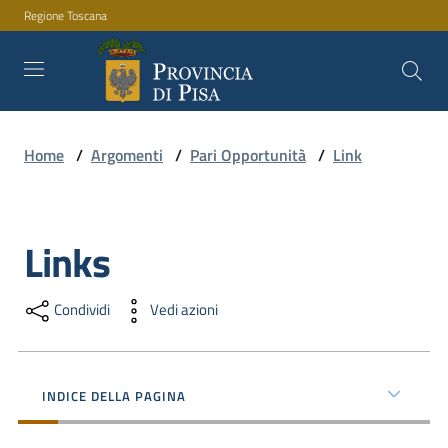
Regione Toscana
Vai al contenuto
Vai alla navigazione
Vai al footer
Home
/
Argomenti
/
Pari Opportunità
/
Link
Amministrazione
Links
Servizi
Salta al contenuto
Condividi
Vedi azioni
Novità
INDICE DELLA PAGINA
Documenti
e