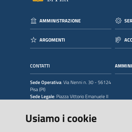
AMMINISTRAZIONE
SER
ARGOMENTI
ACC
CONTATTI
AMMINI
Sede Operativa
: Via Nenni n. 30 - 56124
Pisa (PI)
Sede Legale
: Piazza Vittorio Emanuele II
14 - 56125 Pisa (PI)
Usiamo i cookie
Tel.
+39 050 929111
Codice IPA Fatt. Elettronica
: UFIWGR