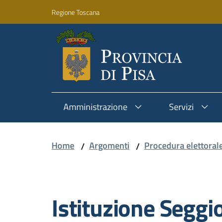
Vai al contenuto
Vai alla navigazione
Vai al footer
Regione Toscana
Amministrazione
Servizi
Home
Argomenti
Procedura elettoral
/
/
Salta al contenuto
Istituzione Seggi