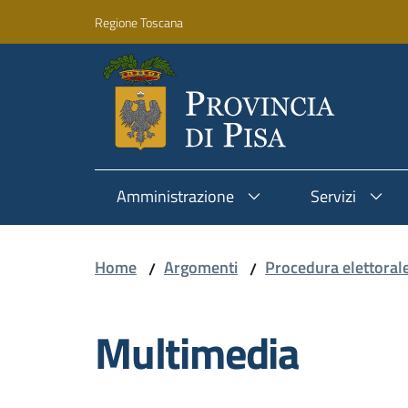
Vai al contenuto
Vai alla navigazione
Vai al footer
Regione Toscana
Amministrazione
Servizi
Home
Argomenti
Procedura elettoral
/
/
Multimedia