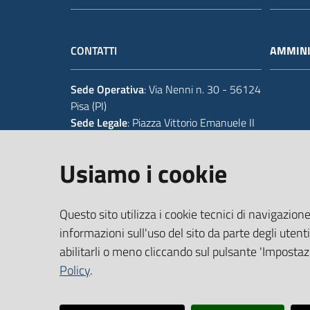
CONTATTI
AMMINI
Sede Operativa
: Via Nenni n. 30 - 56124
Pisa (PI)
Sede Legale
: Piazza Vittorio Emanuele II
14 - 56125 Pisa (PI)
Usiamo i cookie
Tel.
+39 050 929111
Codice IPA Fatt. Elettronica
: UFIWGR
Questo sito utilizza i cookie tecnici di navigazione
Email
:
urp@provincia.pisa.it
PEC
:
protocollo@provpisa.pcertificata.it
informazioni sull'uso del sito da parte degli utenti
abilitarli o meno cliccando sul pulsante 'Impostazi
Policy
.
P.I. 01346390501 - C.F. 80000410508