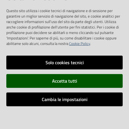
Questo sito utilizza i cookie tecnici di navigazione e di sessione per
SEGUICI SU
garantire un miglior servizio di navigazione del sito, e cookie analitici per
raccogliere informazioni sull'uso del sito da parte degli utenti. Utilizza
anche cookie di profilazione dell'utente per fini statistici. Per i cookie di
Twitter
Facebook
Youtube
profilazione puoi decidere se abilitarli o meno cliccando sul pulsante
'Impostazioni'. Per saperne di più, su come disabilitare i cookie oppure
abilitarne solo alcuni, consulta la nostra
Cookie Policy
.
Solo cookies tecnici
Vai alla pagina
Dichiarazione di accessibilità
Accetta tutti
Privacy
Credits
Cambia le impostazioni
Vecchio sito
Impostazioni cookie