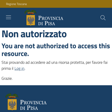
Regione Toscana
Vai al contenuto
Vai alla navigazione
Vai al footer
Non autorizzato
Amministrazione
You are not authorized to access this
resource.
Stai provando ad accedere ad una risorsa protetta, per favore fai
Servizi
prima il
Log in
.
Grazie.
Novità
Documenti
e