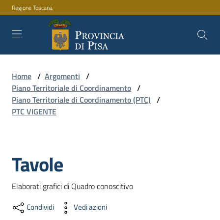
Regione Toscana
Vai al contenuto
Vai alla navigazione
Vai al footer
Home
/
Argomenti
/
Amministrazione
Piano Territoriale di Coordinamento
/
Piano Territoriale di Coordinamento (PTC)
/
PTC VIGENTE
Servizi
Tavole
Salta al contenuto
Novità
Elaborati grafici di Quadro conoscitivo
Documenti
Condividi
Vedi azioni
e