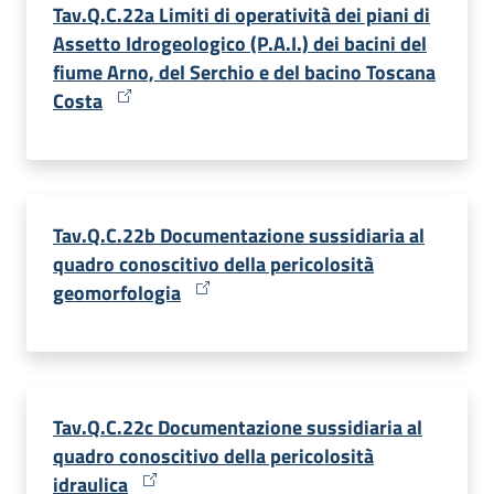
Tav.Q.C.22a Limiti di operatività dei piani di
Assetto Idrogeologico (P.A.I.) dei bacini del
fiume Arno, del Serchio e del bacino Toscana
Costa
Tav.Q.C.22b Documentazione sussidiaria al
quadro conoscitivo della pericolosità
geomorfologia
Tav.Q.C.22c Documentazione sussidiaria al
quadro conoscitivo della pericolosità
idraulica