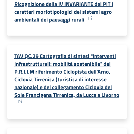
Ricognizione della IV INVARIANTE del PIT I
caratteri morfotipologici dei sistemi agro
ambientali dei paesaggi rurali
TAV QC.29 Cartografia di sintesi "Interventi
infrastrutturali: mobilità sostenibile" del
P.R.I.I.M riferimento Ciclopista dell'Arno,
Ciclovia Tirrenica (turistica di interesse
nazionale) e del collegamento Ciclovia del
Sole Francigena Tirrenica, da Lucca a Livorno