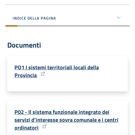
dati
INDICE DELLA PAGINA
Documenti
Argomenti
Menu selezionato
PO1 I sistemi territoriali locali della
Provincia
Seguici
su
P02 - Il sistema funzionale integrato dei
servizi d’interesse sovra comunale e i centri
ordinatori