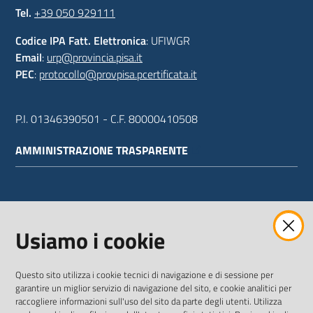
Tel.
+39 050 929111
Codice IPA Fatt. Elettronica
: UFIWGR
Email
:
urp@provincia.pisa.it
PEC
:
protocollo@provpisa.pcertificata.it
P.I. 01346390501 - C.F. 80000410508
AMMINISTRAZIONE TRASPARENTE
WEBMAIL
Usiamo i cookie
Questo sito utilizza i cookie tecnici di navigazione e di sessione per
SEGUICI SU
garantire un miglior servizio di navigazione del sito, e cookie analitici per
raccogliere informazioni sull'uso del sito da parte degli utenti. Utilizza