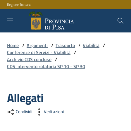
Regione Toscana
Vai al contenuto
Vai alla navigazione
Vai al footer
Home
/
Argomenti
/
Trasporto
/
Viabilità
/
Amministrazione
Conferenze di Servizi - Viabilità
/
Archivio CDS concluse
/
CDS intervento rotatoria SP 10 - SP 30
Servizi
Allegati
Salta al contenuto
Novità
Condividi
Vedi azioni
Documenti
e