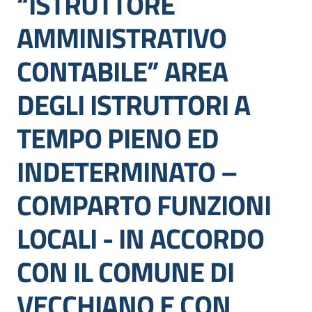
“ISTRUTTORE
dati
AMMINISTRATIVO
CONTABILE” AREA
DEGLI ISTRUTTORI A
Argomenti
TEMPO PIENO ED
INDETERMINATO –
Seguici
su
COMPARTO FUNZIONI
LOCALI - IN ACCORDO
CON IL COMUNE DI
VECCHIANO E CON