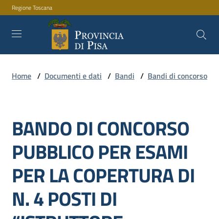
Regione Toscana
Vai al contenuto
Vai alla navigazione
Vai al footer
Home
/
Documenti e dati
/
Bandi
/
Bandi di concorso
Amministrazione
BANDO DI CONCORSO
Servizi
Salta al contenuto
PUBBLICO PER ESAMI
Novità
PER LA COPERTURA DI
N. 4 POSTI DI
Documenti
e