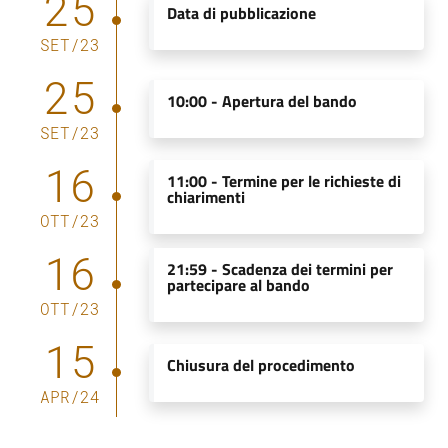
25
Data di pubblicazione
SET
/
23
25
10:00 -
Apertura del bando
SET
/
23
16
11:00 -
Termine per le richieste di
chiarimenti
OTT
/
23
16
21:59 -
Scadenza dei termini per
partecipare al bando
OTT
/
23
15
Chiusura del procedimento
APR
/
24