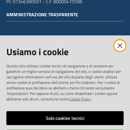
P.I. 01346390501 - C.F. 80000410508
AMMINISTRAZIONE TRASPARENTE
WEBMAIL
Usiamo i cookie
Questo sito utilizza i cookie tecnici di navigazione e di sessione per
SEGUICI SU
garantire un miglior servizio di navigazione del sito, e cookie analitici per
raccogliere informazioni sull'uso del sito da parte degli utenti. Utilizza
anche cookie di profilazione dell'utente per fini statistici. Per i cookie di
Twitter
Facebook
Youtube
profilazione puoi decidere se abilitarli o meno cliccando sul pulsante
'Impostazioni'. Per saperne di più, su come disabilitare i cookie oppure
abilitarne solo alcuni, consulta la nostra
Cookie Policy
.
Solo cookies tecnici
Vai alla pagina
Dichiarazione di accessibilità