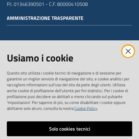
P.I. 01346390501 - C.F. 80000410508
AMMINISTRAZIONE TRASPARENTE
WEBMAIL
Usiamo i cookie
Questo sito utilizza i cookie tecnici di navigazione e di sessione per
SEGUICI SU
garantire un miglior servizio di navigazione del sito, e cookie analitici per
raccogliere informazioni sull'uso del sito da parte degli utenti. Utilizza
anche cookie di profilazione dell'utente per fini statistici. Per i cookie di
Twitter
Facebook
Youtube
profilazione puoi decidere se abilitarli o meno cliccando sul pulsante
'Impostazioni'. Per saperne di più, su come disabilitare i cookie oppure
abilitarne solo alcuni, consulta la nostra
Cookie Policy
.
Solo cookies tecnici
Vai alla pagina