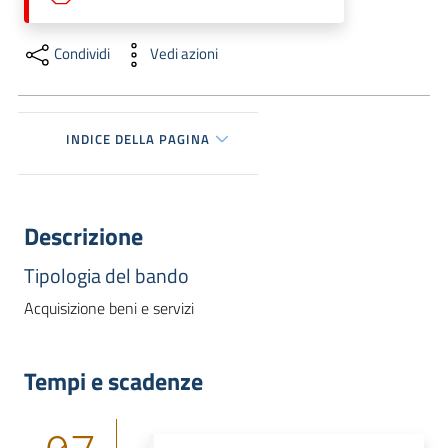
dati
Condividi
Vedi azioni
INDICE DELLA PAGINA
Argomenti
Descrizione
Seguici
Tipologia del bando
su
Acquisizione beni e servizi
Tempi e scadenze