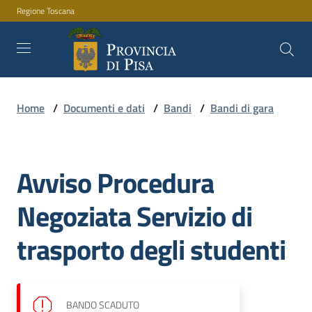
Regione Toscana
Vai al contenuto
Vai alla navigazione
Vai al footer
Home
/
Documenti e dati
/
Bandi
/
Bandi di gara
Amministrazione
Avviso Procedura
Servizi
Salta al contenuto
Negoziata Servizio di
Novità
trasporto degli studenti
Documenti
e
BANDO
SCADUTO