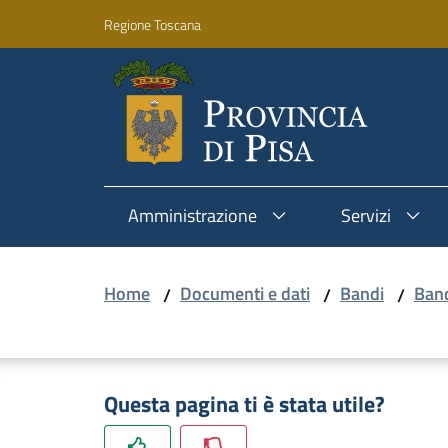
Vai al contenuto
Vai alla navigazione
Vai al footer
Regione Toscana
Amministrazione
Servizi
Home
Documenti e dati
Bandi
Band
/
/
/
Questa pagina ti è stata utile?