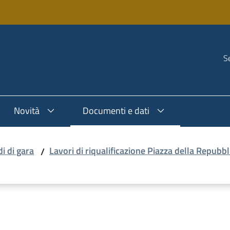
Se
Novità
Documenti e dati
i di gara
Lavori di riqualificazione Piazza della Repub
/