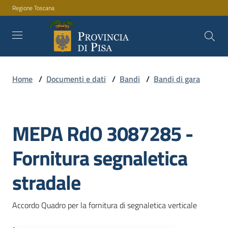
Regione Toscana
Vai al contenuto
Vai alla navigazione
Vai al footer
Home
/
Documenti e dati
/
Bandi
/
Bandi di gara
Amministrazione
MEPA RdO 3087285 -
Servizi
Salta al contenuto
Fornitura segnaletica
Novità
stradale
Accordo Quadro per la fornitura di segnaletica verticale
Documenti
e