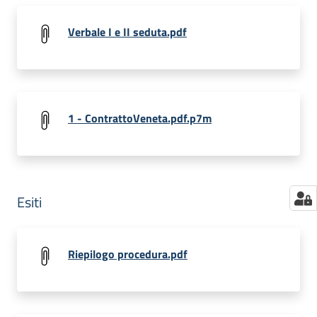
Verbale I e II seduta.pdf
1 - ContrattoVeneta.pdf.p7m
Esiti
Riepilogo procedura.pdf