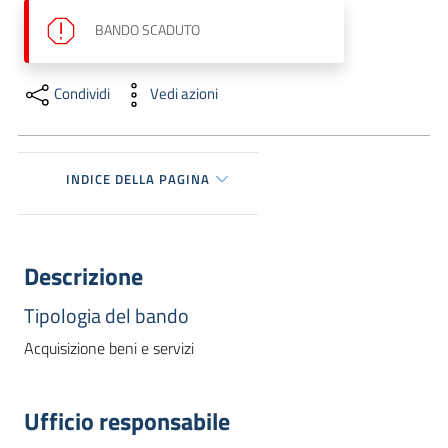
dati
BANDO
SCADUTO
Condividi
Vedi azioni
Argomenti
INDICE DELLA PAGINA
Seguici
Descrizione
su
Tipologia del bando
Acquisizione beni e servizi
Ufficio responsabile