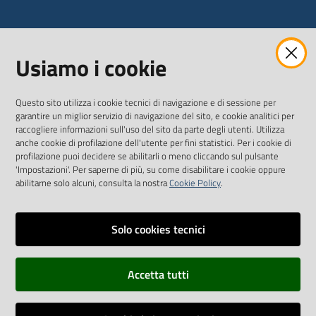
WEBMAIL
Usiamo i cookie
Questo sito utilizza i cookie tecnici di navigazione e di sessione per
SEGUICI SU
garantire un miglior servizio di navigazione del sito, e cookie analitici per
raccogliere informazioni sull'uso del sito da parte degli utenti. Utilizza
anche cookie di profilazione dell'utente per fini statistici. Per i cookie di
Twitter
Facebook
Youtube
profilazione puoi decidere se abilitarli o meno cliccando sul pulsante
'Impostazioni'. Per saperne di più, su come disabilitare i cookie oppure
abilitarne solo alcuni, consulta la nostra
Cookie Policy
.
Solo cookies tecnici
Vai alla pagina
Dichiarazione di accessibilità
Accetta tutti
Privacy
Credits