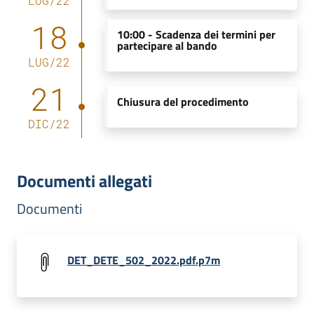
LUG
/
22
18
10:00 -
Scadenza dei termini per
partecipare al bando
LUG
/
22
21
Chiusura del procedimento
DIC
/
22
Documenti allegati
Documenti
DET_DETE_502_2022.pdf.p7m